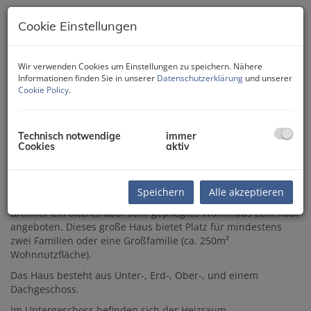
Cookie Einstellungen
Wir verwenden Cookies um Einstellungen zu speichern. Nähere
Informationen finden Sie in unserer
Datenschutzerklärung
und unserer
Cookie Policy
.
Technisch notwendige
immer
Cookies
aktiv
Beschreibung
Speichern
Alle akzeptieren
Im wunderschönen Wipptal wird in der Gemeinde Gries am
Brenner ein älteres aber sehr gepflegtes Wohnhaus zum Kauf
angeboten. Dieses große Haus bietet Platz für mindestens
zwei Familien oder eine Großfamilie (ca. 250m²
Wohnnutzfläche).
Das Haus besteht aus Unter-, Erd-, Ober-, und einem
Dachgeschoss.
Im Untergeschoss befinden sich der Heizraum