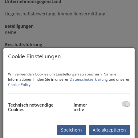
Unternehmensgegenstand
Liegenschaftsbewertung, Immobilienvermittlung
Beteiligungen
Keine
Geschäftsführung
Martin Penz
Cookie Einstellungen
Blattlinie
Internetauftritt zur Förderung und Unterstützung des
Wir verwenden Cookies um Einstellungen zu speichern. Nähere
Unternehmensgegenstandes
Informationen finden Sie in unserer
Datenschutzerklärung
und unserer
Cookie Policy
.
Bankverbindung
IBAN: AT803600 0000 0050 8069, BIC: RZTIAT22, Bank: RLB
Tirol
Technisch notwendige
immer
Cookies
aktiv
UID-Nummer
ATU59829500
Speichern
Alle akzeptieren
Fach- und Berufsgruppen
FG Immobilien- und Vermögenstreuhänder,