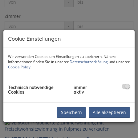
-
Zimmer
-
Cookie Einstellungen
Wohnfläche (von/bis)
-
Wir verwenden Cookies um Einstellungen zu speichern. Nähere
Informationen finden Sie in unserer
Datenschutzerklärung
und unserer
Weitere Suchoptionen
Cookie Policy
.
Filter zurücksetzen
Suchen
Technisch notwendige
immer
Cookies
aktiv
1
2
Speichern
Alle akzeptieren