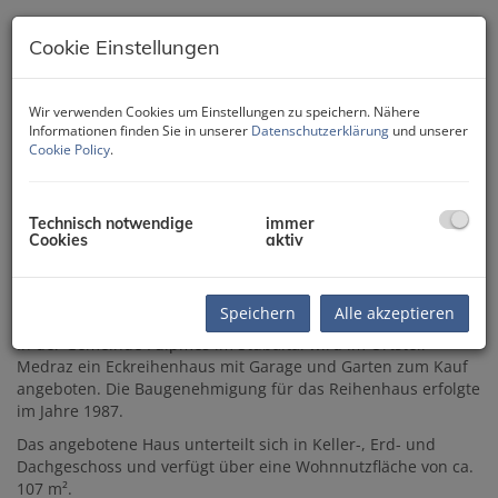
Cookie Einstellungen
Wir verwenden Cookies um Einstellungen zu speichern. Nähere
Informationen finden Sie in unserer
Datenschutzerklärung
und unserer
Cookie Policy
.
Technisch notwendige
immer
Cookies
aktiv
Beschreibung
Speichern
Alle akzeptieren
In der Gemeinde Fulpmes im Stubaital wird im Ortsteil
Medraz ein Eckreihenhaus mit Garage und Garten zum Kauf
angeboten. Die Baugenehmigung für das Reihenhaus erfolgte
im Jahre 1987.
Das angebotene Haus unterteilt sich in Keller-, Erd- und
Dachgeschoss und verfügt über eine Wohnnutzfläche von ca.
107 m².