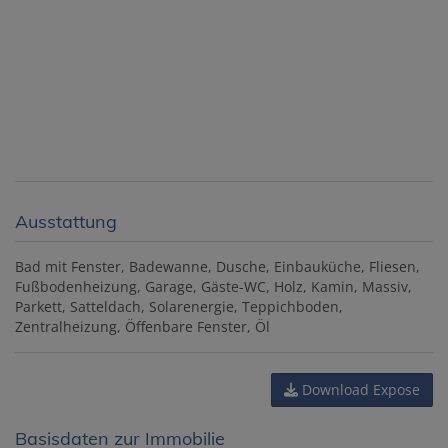
Ausstattung
Bad mit Fenster
Badewanne
Dusche
Einbauküche
Fliesen
Fußbodenheizung
Garage
Gäste-WC
Holz
Kamin
Massiv
Parkett
Satteldach
Solarenergie
Teppichboden
Zentralheizung
Öffenbare Fenster
Öl
Download Expose
Basisdaten zur Immobilie