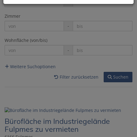
-
Zimmer
-
Wohnfläche (von/bis)
-
Weitere Suchoptionen
Filter zurücksetzen
Suchen
Bürofläche im Industriegelände
Fulpmes zu vermieten
6166 Fulpmes