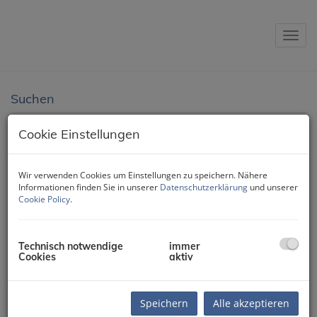
Navig
Suchen
Objektnummer
Cookie Einstellungen
Wir verwenden Cookies um Einstellungen zu speichern. Nähere
Vermarktungsart
Informationen finden Sie in unserer
Datenschutzerklärung
und unserer
Cookie Policy
.
Alle
Miete
Kauf
Objektart
Technisch notwendige
immer
Cookies
aktiv
Preis
Speichern
Alle akzeptieren